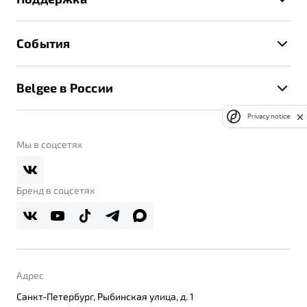
Руководство по эксплуатации
Расчет КАСКО
Гарантия Belgee
Техническое обслуживание
События
Клиентская поддержка
Калькулятор ТО
Новости
Помощь на дорогах
Belgee в России
Контакты
Belgee Линк
О бренде
Privacy notice
Belgee Клуб
О дилерском центре
Мы в соцсетях
Belgee Плюс
Правовая информация
Реферальная программа
Бренд в соцсетях
Адрес
Санкт-Петербург, Рыбинская улица, д. 1