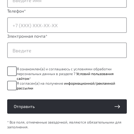
ПОДДЕРЖКА
Автокредит
О дилерском центре
Телефон
*
Трейд-ин
Гарантия Belgee
Правовая информация
Яркий кроссовер
Страхование
Belgee Линк
от 2 219 990 ₽*
Электронная почта
*
Расчет КАСКО
Belgee Клуб
Обзор
В наличии
Belgee Плюс
Реферальная программа
S50
Я ознакомлен(а) и соглашаюсь с условиями обработки
Клиентская поддержка
персональных данных в разделе 7
Условий пользования
сайтом
*
Помощь на дорогах
Я согласен(а) на получение
информационной/рекламной
рассылки
Отправить
* Все поля, отмеченные звездочкой, являются обязательными для
заполнения.
Узнайте о специальных выгодах при покупке
Элегантный и практичный седан
автомобиля Belgee