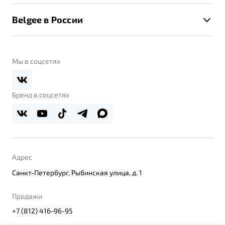
Калькулятор ТО
Новости
Помощь на дорогах
Belgee в России
Контакты
Belgee Линк
О бренде
Belgee Клуб
О дилерском центре
Мы в соцсетях
Belgee Плюс
Правовая информация
Реферальная программа
Бренд в соцсетях
Адрес
Санкт-Петербург, Рыбинская улица, д. 1
Продажи
+7 (812) 416-96-95