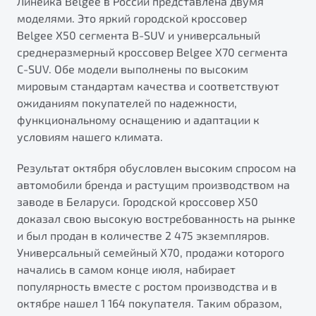
Линейка Belgee в России представлена двумя
ПОДДЕРЖКА
моделями. Это яркий городской кроссовер
Автокредит
О дилерском центре
Belgee X50 сегмента B-SUV и универсальный
Трейд-ин
Гарантия Belgee
Правовая информация
среднеразмерный кроссовер Belgee X70 сегмента
Яркий кроссовер
Страхование
Belgee Линк
C-SUV. Обе модели выполнены по высоким
от 2 219 990 ₽*
мировым стандартам качества и соответствуют
Расчет КАСКО
Belgee Клуб
ожиданиям покупателей по надежности,
Обзор
В наличии
Belgee Плюс
функциональному оснащению и адаптации к
условиям нашего климата.
Реферальная программа
S50
Клиентская поддержка
Результат октября обусловлен высоким спросом на
автомобили бренда и растущим производством на
Помощь на дорогах
заводе в Беларуси. Городской кроссовер X50
доказал свою высокую востребованность на рынке
и был продан в количестве 2 475 экземпляров.
Универсальный семейный X70, продажи которого
начались в самом конце июля, набирает
популярность вместе с ростом производства и в
Узнайте о специальных выгодах при покупке
октябре нашел 1 164 покупателя. Таким образом,
Элегантный и практичный седан
автомобиля Belgee