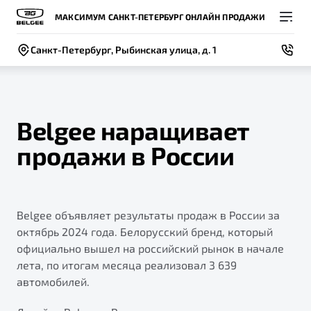
МАКСИМУМ САНКТ-ПЕТЕРБУРГ ОНЛАЙН ПРОДАЖИ
Санкт-Петербург, Рыбинская улица, д. 1
Belgee наращивает
продажи в России
Покупателям
Владельцам
О компании
Модели
ВЫБОР И ПОКУПКА
СЕРВИС
СОБЫТИЯ
Новый
Belgee объявляет результаты продаж в России за
X50+
Автомобили в наличии
Записаться на сервис
Новости
октябрь 2024 года. Белорусский бренд, который
Спецпредложения и Акции
Руководство по эксплуатации
Контакты
официально вышел на российский рынок в начале
лета, по итогам месяца реализовал 3 639
Записаться на тест-драйв
Техническое обслуживание
BELGEE В РОССИИ
автомобилей.
Калькулятор ТО
ФИНАНСЫ И УСЛУГИ
О бренде