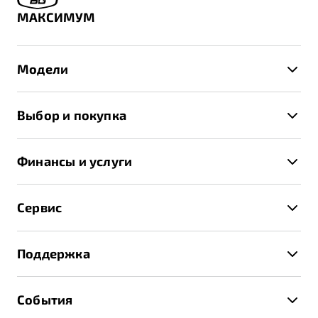
МАКСИМУМ
Модели
X50+
Выбор и покупка
S50
Автомобили в наличии
X70
Финансы и услуги
Спецпредложения и Акции
Автокредит
Записаться на тест-драйв
Сервис
Трейд-ин
Получить предложение
Записаться на сервис
Страхование
Поддержка
Руководство по эксплуатации
Расчет КАСКО
Гарантия Belgee
Техническое обслуживание
События
Клиентская поддержка