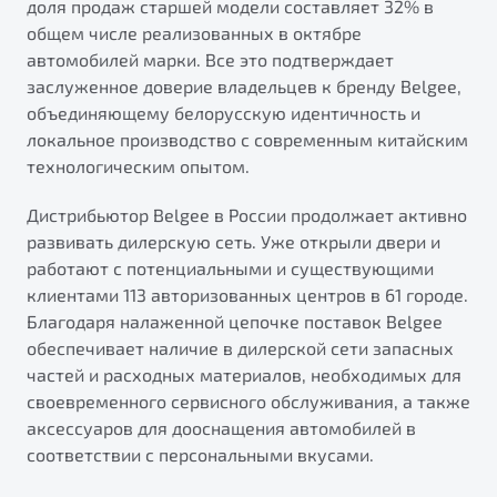
доля продаж старшей модели составляет 32% в
от 1 699 990 ₽*
общем числе реализованных в октябре
Подробно
автомобилей марки. Все это подтверждает
Обзор
В наличии
заслуженное доверие владельцев к бренду Belgee,
объединяющему белорусскую идентичность и
X70
Будьте еще более уверены на дорогах с программой
локальное производство с современным китайским
"Помощь на дорогах"
Автомобили в наличии
технологическим опытом.
Тест-драйв
Преимущества программы
Дистрибьютор Belgee в России продолжает активно
Автокредит
развивать дилерскую сеть. Уже открыли двери и
Спецпредложения
работают с потенциальными и существующими
клиентами 113 авторизованных центров в 61 городе.
Запись на сервис
Благодаря налаженной цепочке поставок Belgee
Калькулятор ТО
обеспечивает наличие в дилерской сети запасных
Универсальный кроссовер
Клиентская поддержка
частей и расходных материалов, необходимых для
своевременного сервисного обслуживания, а также
от 2 499 990 ₽*
аксессуаров для дооснащения автомобилей в
соответствии с персональными вкусами.
Обзор
В наличии